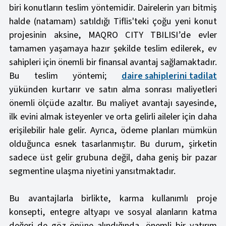
biri konutların teslim yöntemidir. Dairelerin yarı bitmiş
halde (natamam) satıldığı Tiflis'teki çoğu yeni konut
projesinin aksine, MAQRO CITY TBILISI’de evler
tamamen yaşamaya hazır şekilde teslim edilerek, ev
sahipleri için önemli bir finansal avantaj sağlamaktadır.
Bu teslim yöntemi;
daire sahiplerini tadilat
yükünden kurtarır ve satın alma sonrası maliyetleri
önemli ölçüde azaltır. Bu maliyet avantajı sayesinde,
ilk evini almak isteyenler ve orta gelirli aileler için daha
erişilebilir hale gelir. Ayrıca, ödeme planları mümkün
olduğunca esnek tasarlanmıştır. Bu durum, şirketin
sadece üst gelir grubuna değil, daha geniş bir pazar
segmentine ulaşma niyetini yansıtmaktadır.
Bu avantajlarla birlikte, karma kullanımlı proje
konsepti, entegre altyapı ve sosyal alanların katma
değeri de göz önüne alındığında, önemli bir yatırım