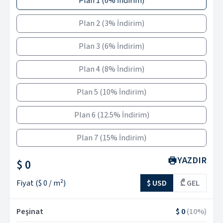
Plan 1
(
0% İndirim
)
Plan 2
(
3% İndirim
)
Plan 3
(
6% İndirim
)
Plan 4
(
8% İndirim
)
Plan 5
(
10% İndirim
)
Plan 6
(
12.5% İndirim
)
Plan 7
(
15% İndirim
)
YAZDIR
$ 0
Fiyat
(
$ 0
/ m²)
$ USD
₾ GEL
Peşinat
$ 0
(
10
%)