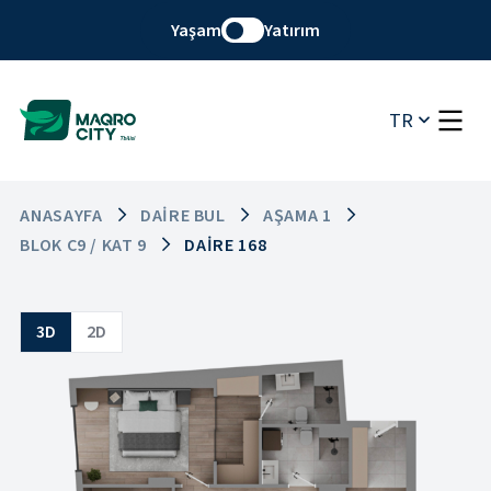
Yaşam
Yatırım
TR
ANASAYFA
DAIRE BUL
AŞAMA 1
BLOK C9 / KAT 9
DAIRE 168
3D
2D