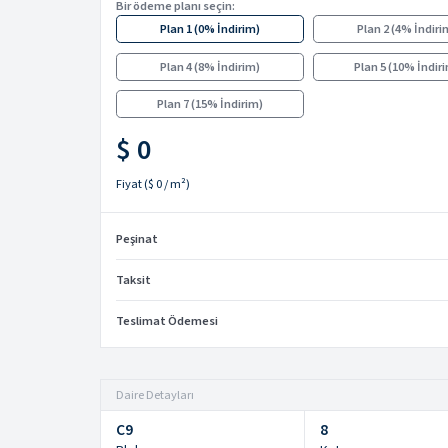
Bir ödeme planı seçin:
Plan 1
(
0% İndirim
)
Plan 2
(
4% İndiri
Plan 4
(
8% İndirim
)
Plan 5
(
10% İndir
Plan 7
(
15% İndirim
)
$ 0
Fiyat
(
$ 0
/ m²)
Peşinat
Taksit
Teslimat Ödemesi
Daire Detayları
C9
8