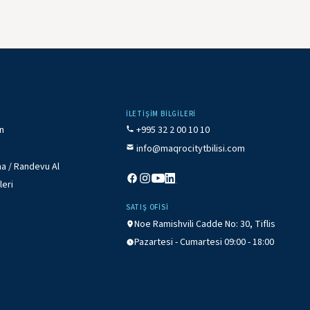
İLETIŞIM BILGILERI
ın
+995 32 2 00 10 10
info@maqrocitytbilisi.com
a / Randevu Al
leri
SATIŞ OFISI
Noe Ramishvili Cadde No: 30, Tiflis
Pazartesi - Cumartesi 09:00 - 18:00