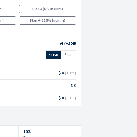
m
)
Plan 3
(
6% İndirim
)
im
)
Plan 6
(
12.5% İndirim
)
YAZDIR
$ USD
₾ GEL
$ 0
(
10
%)
$ 0
$ 0
(
50
%)
152