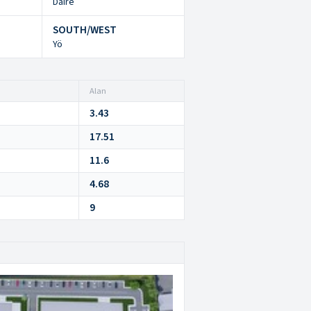
Daire
SOUTH/WEST
Yö
Alan
3.43
17.51
11.6
4.68
9