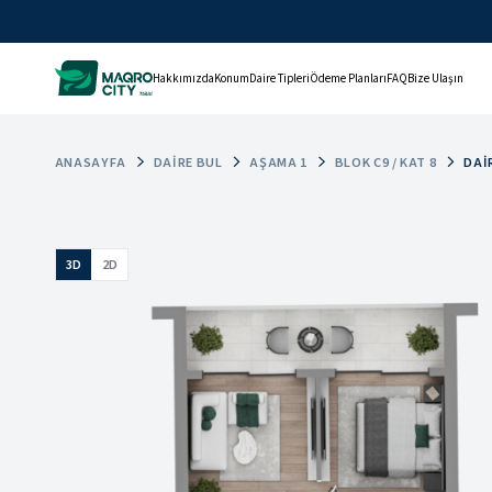
Hakkımızda
Konum
Daire Tipleri
Ödeme Planları
FAQ
Bize Ulaşın
ANASAYFA
DAIRE BUL
AŞAMA 1
BLOK C9 / KAT 8
DAI
3D
2D