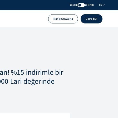
TR
Yaşam
Yatırım
Randevu Ayarla
Daire Bul
n! %15 indirimle bir
.000 Lari değerinde