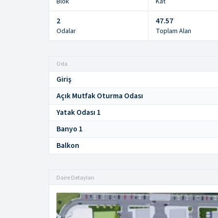
Blok
Kat
2
47.57
Odalar
Toplam Alan
Oda
Giriş
Açık Mutfak Oturma Odası
Yatak Odası 1
Banyo 1
Balkon
Daire Detayları