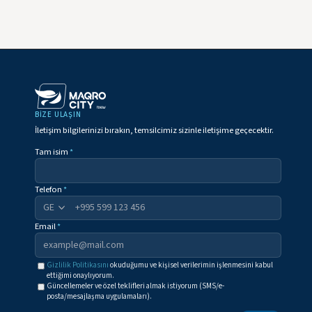
BIZE ULAŞIN
İletişim bilgilerinizi bırakın, temsilcimiz sizinle iletişime geçecektir.
Tam isim
*
Telefon
*
+995
Email
*
Gizlilik Politikasını
okuduğumu ve kişisel verilerimin işlenmesini kabul
ettiğimi onaylıyorum.
Güncellemeler ve özel teklifleri almak istiyorum (SMS/e-
posta/mesajlaşma uygulamaları).