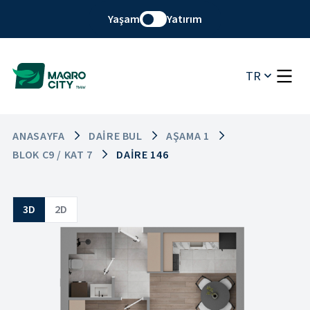
Yaşam
Yatırım
TR
ANASAYFA
DAIRE BUL
AŞAMA 1
BLOK C9 / KAT 7
DAIRE 146
3D
2D