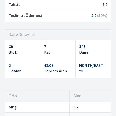
Taksit
$ 0
Teslimat Ödemesi
$ 0
(
50
%)
Daire Detayları
C9
7
146
Blok
Kat
Daire
2
48.06
NORTH/EAST
Odalar
Toplam Alan
Yö
Oda
Alan
Giriş
3.7