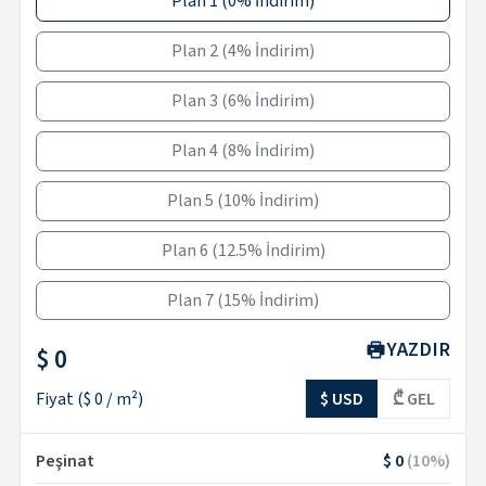
Plan 1
(
0% İndirim
)
Plan 2
(
4% İndirim
)
Plan 3
(
6% İndirim
)
Plan 4
(
8% İndirim
)
Plan 5
(
10% İndirim
)
Plan 6
(
12.5% İndirim
)
Plan 7
(
15% İndirim
)
YAZDIR
$ 0
Fiyat
(
$ 0
/ m²)
$ USD
₾ GEL
Peşinat
$ 0
(
10
%)