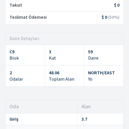
Taksit
$ 0
Teslimat Ödemesi
$ 0
(
50
%)
Daire Detayları
C9
3
59
Blok
Kat
Daire
2
48.06
NORTH/EAST
Odalar
Toplam Alan
Yö
Oda
Alan
Giriş
3.7