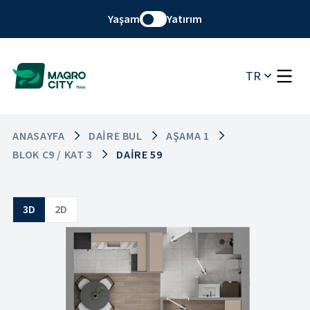
Yaşam
Yatırım
TR
ANASAYFA
DAIRE BUL
AŞAMA 1
BLOK C9 / KAT 3
DAIRE 59
3D
2D