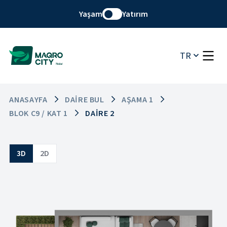
Yaşam
Yatırım
TR
ANASAYFA
DAIRE BUL
AŞAMA 1
BLOK C9 / KAT 1
DAIRE 2
3D
2D