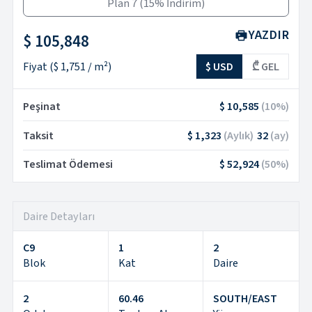
Plan 7
(
15% İndirim
)
YAZDIR
$ 105,848
Fiyat
(
$ 1,751
/ m²)
$ USD
₾ GEL
Peşinat
$ 10,585
(
10
%)
Taksit
$ 1,323
(
Aylık
)
32
(
ay
)
Teslimat Ödemesi
$ 52,924
(
50
%)
Daire Detayları
C9
1
2
Blok
Kat
Daire
2
60.46
SOUTH/EAST