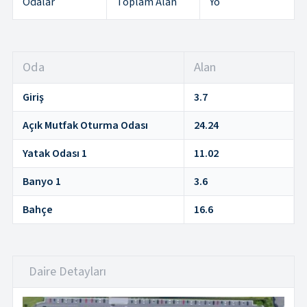
Odalar
Toplam Alan
Yö
Oda
Alan
Giriş
3.7
Açık Mutfak Oturma Odası
24.24
Yatak Odası 1
11.02
Banyo 1
3.6
Bahçe
16.6
Daire Detayları