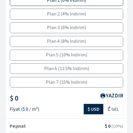
Plan 1
(
0% İndirim
)
Plan 2
(
4% İndirim
)
Plan 3
(
6% İndirim
)
Plan 4
(
8% İndirim
)
Plan 5
(
10% İndirim
)
Plan 6
(
12.5% İndirim
)
Plan 7
(
15% İndirim
)
YAZDIR
$ 0
Fiyat
(
$ 0
/ m²)
$ USD
₾ GEL
Peşinat
$ 0
(
10
%)