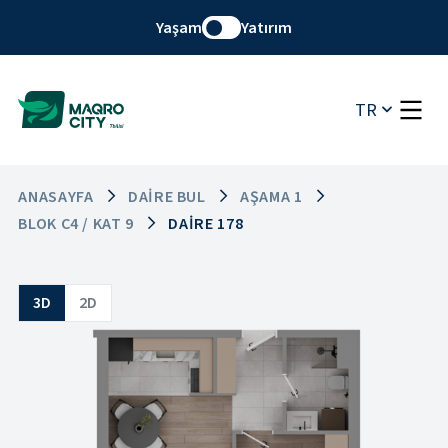
Yaşam
Yatırım
TR
ANASAYFA
DAIRE BUL
AŞAMA 1
BLOK C4 / KAT 9
DAIRE 178
3D
2D