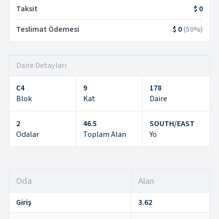
Taksit
$ 0
Teslimat Ödemesi
$ 0
(
50
%)
Daire Detayları
C4
9
178
Blok
Kat
Daire
2
46.5
SOUTH/EAST
Odalar
Toplam Alan
Yö
Oda
Alan
Giriş
3.62