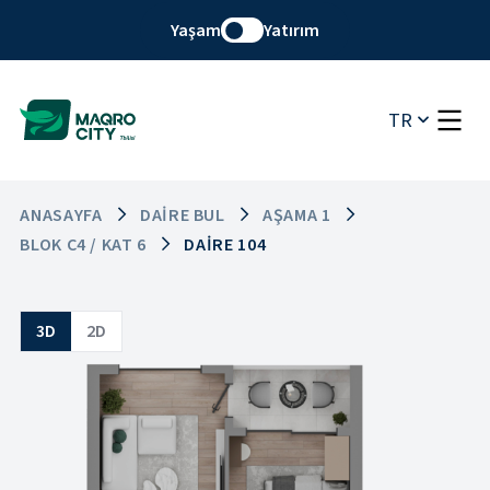
Yaşam
Yatırım
TR
ANASAYFA
DAIRE BUL
AŞAMA 1
BLOK C4 / KAT 6
DAIRE 104
3D
2D