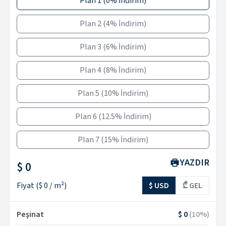
Plan 1
(
0% İndirim
)
Plan 2
(
4% İndirim
)
Plan 3
(
6% İndirim
)
Plan 4
(
8% İndirim
)
Plan 5
(
10% İndirim
)
Plan 6
(
12.5% İndirim
)
Plan 7
(
15% İndirim
)
YAZDIR
$ 0
Fiyat
(
$ 0
/ m²)
$ USD
₾ GEL
Peşinat
$ 0
(
10
%)