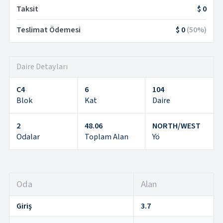
Taksit
$ 0
Teslimat Ödemesi
$ 0
(
50
%)
Daire Detayları
C4
6
104
Blok
Kat
Daire
2
48.06
NORTH/WEST
Odalar
Toplam Alan
Yö
Oda
Alan
Giriş
3.7