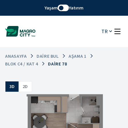
Yaşam
Yatırım
TR
ANASAYFA
DAIRE BUL
AŞAMA 1
BLOK C4 / KAT 4
DAIRE 78
3D
2D