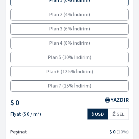
Plan 1
(
0% İndirim
)
Plan 2
(
4% İndirim
)
Plan 3
(
6% İndirim
)
Plan 4
(
8% İndirim
)
Plan 5
(
10% İndirim
)
Plan 6
(
12.5% İndirim
)
Plan 7
(
15% İndirim
)
YAZDIR
$ 0
Fiyat
(
$ 0
/ m²)
$ USD
₾ GEL
Peşinat
$ 0
(
10
%)