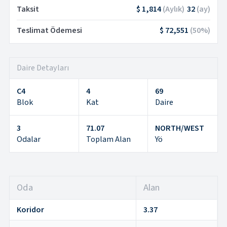
Taksit
$ 1,814
(
Aylık
)
32
(
ay
)
Teslimat Ödemesi
$ 72,551
(
50
%)
Daire Detayları
C4
4
69
Blok
Kat
Daire
3
71.07
NORTH/WEST
Odalar
Toplam Alan
Yö
Oda
Alan
Koridor
3.37