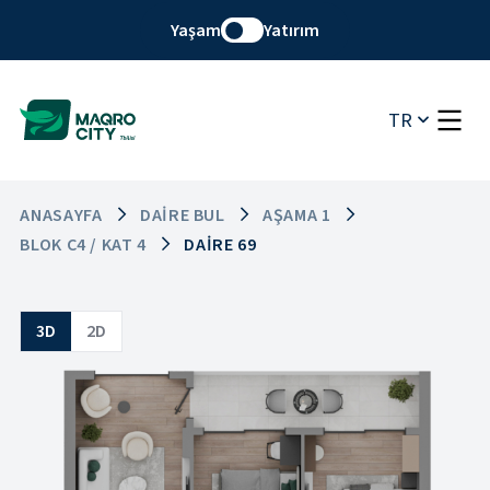
Yaşam
Yatırım
TR
ANASAYFA
DAIRE BUL
AŞAMA 1
BLOK C4 / KAT 4
DAIRE 69
3D
2D