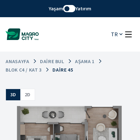
Yaşam
Yatırım
TR
ANASAYFA
DAIRE BUL
AŞAMA 1
BLOK C4 / KAT 3
DAIRE 45
3D
2D