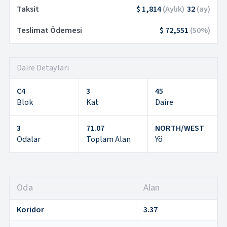
Taksit
$ 1,814
(
Aylık
)
32
(
ay
)
Teslimat Ödemesi
$ 72,551
(
50
%)
Daire Detayları
C4
3
45
Blok
Kat
Daire
3
71.07
NORTH/WEST
Odalar
Toplam Alan
Yö
Oda
Alan
Koridor
3.37