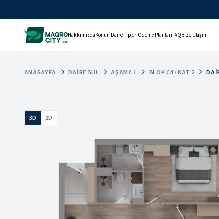
Hakkımızda
Konum
Daire Tipleri
Ödeme Planları
FAQ
Bize Ulaşın
ANASAYFA
DAIRE BUL
AŞAMA 1
BLOK C4 / KAT 2
DAI
3D
2D