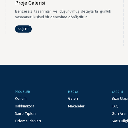
Proje Galerisi
Benzersiz tasarımlar ve düşünülmüş detaylarla günlük
yaşamınızı kişisel bir deneyime dönüştürün.
KEŞFET
PROJELER
MEDYA
YARDIM
Konum
Galeri
Bize Ulaş
Hakkımızda
Makaleler
FAQ
Daire Tipleri
Geri Aram
Ödeme Planları
Satış Bilgi