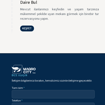
Daire Bul
Mevcut ilanlarımızı keşfedin ve yaşam tarzınıza
mükemmel şekilde uyan mekanı görmek için birebir tur
rezervasyonu yapın.
KEŞFET
BIZE ULAŞIN
İletişim bilgilerinizi bırakın, temsilcimiz sizinle iletişime geçecektir.
Tam isim
*
Telefon
*