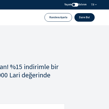
TR
Yaşam
Yatırım
Randevu Ayarla
Daire Bul
n! %15 indirimle bir
.000 Lari değerinde