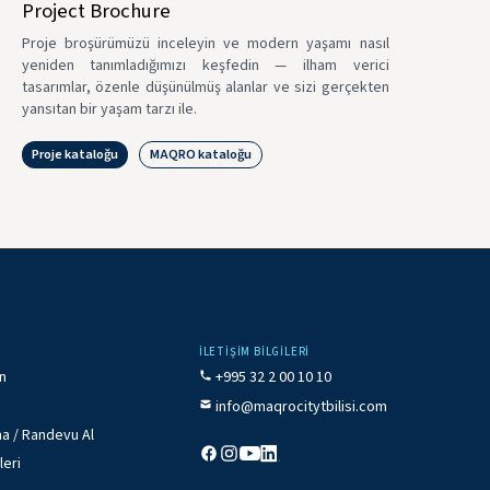
Project Brochure
Proje broşürümüzü inceleyin ve modern yaşamı nasıl
yeniden tanımladığımızı keşfedin — ilham verici
tasarımlar, özenle düşünülmüş alanlar ve sizi gerçekten
yansıtan bir yaşam tarzı ile.
Proje kataloğu
MAQRO kataloğu
İLETIŞIM BILGILERI
ın
+995 32 2 00 10 10
info@maqrocitytbilisi.com
a / Randevu Al
leri