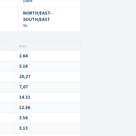
Daire
NORTH/EAST-
SOUTH/EAST
Yö
Alan
2.64
3.16
20,27
7,07
14.32
12.36
3.58
3.13