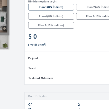
Bir ödeme planı seçin:
Plan 1
(
0% İndirim
)
Plan 2
(
4% İndiri
Plan 4
(
8% İndirim
)
Plan 5
(
10% İndir
Plan 7
(
15% İndirim
)
$ 0
Fiyat
(
$ 0
/ m²)
Peşinat
Taksit
Teslimat Ödemesi
Daire Detayları
C4
2