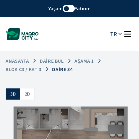
Yaşam
Yatırım
TR
ANASAYFA
DAIRE BUL
AŞAMA 1
BLOK C3 / KAT 3
DAIRE 34
3D
2D