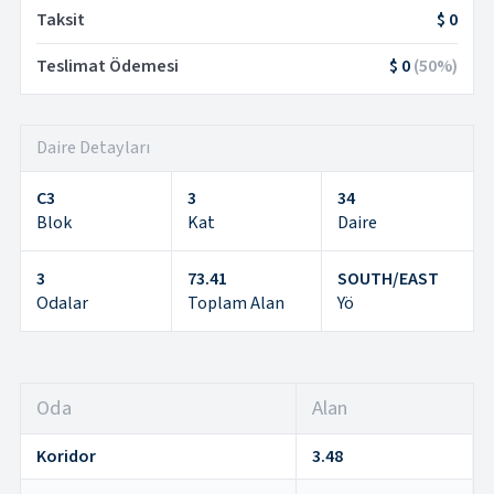
Taksit
$ 0
Teslimat Ödemesi
$ 0
(
50
%)
Daire Detayları
C3
3
34
Blok
Kat
Daire
3
73.41
SOUTH/EAST
Odalar
Toplam Alan
Yö
Oda
Alan
Koridor
3.48