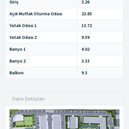
Giriş
3.26
Açık Mutfak Oturma Odası
23.85
Yatak Odası 1
13.72
Yatak Odası 2
9.59
Banyo 1
4.02
Banyo 2
3.33
Balkon
9.3
Daire Detayları