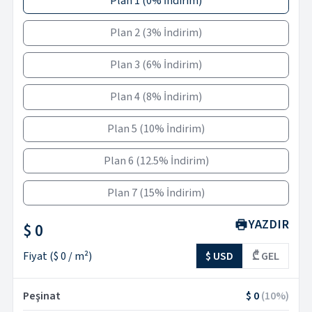
Plan 1
(
0% İndirim
)
Plan 2
(
3% İndirim
)
Plan 3
(
6% İndirim
)
Plan 4
(
8% İndirim
)
Plan 5
(
10% İndirim
)
Plan 6
(
12.5% İndirim
)
Plan 7
(
15% İndirim
)
YAZDIR
$ 0
Fiyat
(
$ 0
/ m²)
$ USD
₾ GEL
Peşinat
$ 0
(
10
%)