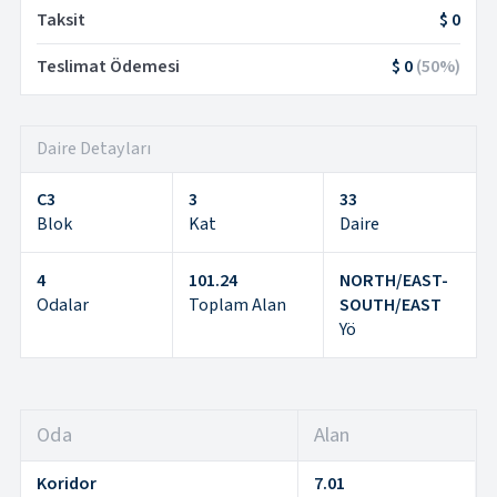
Taksit
$ 0
Teslimat Ödemesi
$ 0
(
50
%)
Daire Detayları
C3
3
33
Blok
Kat
Daire
4
101.24
NORTH/EAST-
Odalar
Toplam Alan
SOUTH/EAST
Yö
Oda
Alan
Koridor
7.01