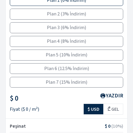
Plan 1
(
0% İndirim
)
Plan 2
(
3% İndirim
)
Plan 3
(
6% İndirim
)
Plan 4
(
8% İndirim
)
Plan 5
(
10% İndirim
)
Plan 6
(
12.5% İndirim
)
Plan 7
(
15% İndirim
)
YAZDIR
$ 0
Fiyat
(
$ 0
/ m²)
$ USD
₾ GEL
Peşinat
$ 0
(
10
%)