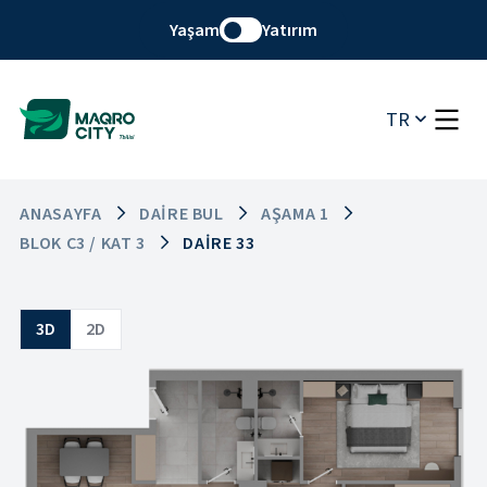
Yaşam
Yatırım
TR
ANASAYFA
DAIRE BUL
AŞAMA 1
BLOK C3 / KAT 3
DAIRE 33
3D
2D