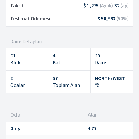
Taksit
$ 1,275
(
Aylık
)
32
(
ay
)
Teslimat Ödemesi
$ 50,983
(
50
%)
Daire Detayları
C1
4
29
Blok
Kat
Daire
2
57
NORTH/WEST
Odalar
Toplam Alan
Yö
Oda
Alan
Giriş
4.77