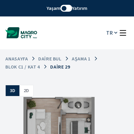
Yaşam
Yatırım
TR
ANASAYFA
DAIRE BUL
AŞAMA 1
BLOK C1 / KAT 4
DAIRE 29
3D
2D