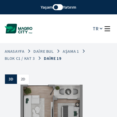
Yaşam
Yatırım
TR
ANASAYFA
DAIRE BUL
AŞAMA 1
BLOK C1 / KAT 3
DAIRE 19
3D
2D