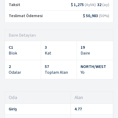
Taksit
$ 1,275
(
Aylık
)
32
(
ay
)
Teslimat Ödemesi
$ 50,983
(
50
%)
Daire Detayları
C1
3
19
Blok
Kat
Daire
2
57
NORTH/WEST
Odalar
Toplam Alan
Yö
Oda
Alan
Giriş
4.77