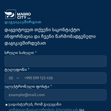
ᲓᲐᲒᲕᲘᲙᲐᲕᲨᲘᲠᲓᲘᲗ
დაგვიტოვეთ თქვენი საკონტაქტო
ინფორმაცია და ჩვენი წარმომადგენელი
დაგიკავშირდებათ
სრული სახელი
*
ტელეფონი
*
+995
ელექტრონული ფოსტა
*
ვადასტურებ, რომ გავეცანი
კონფიდენციალურობის პოლიტიკას
და