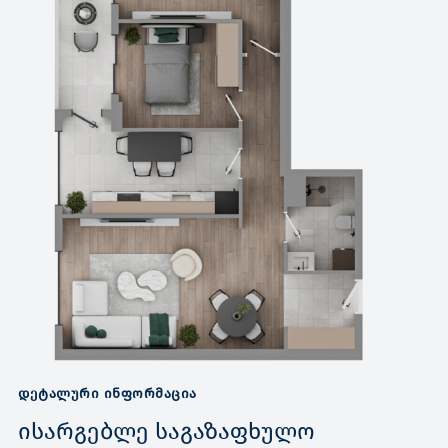
ᲓᲔᲢᲐᲚᲣᲠᲘ ᲘᲜᲤᲝᲠᲛᲐᲪᲘᲐ
ისარგებლე საგაზაფხულო