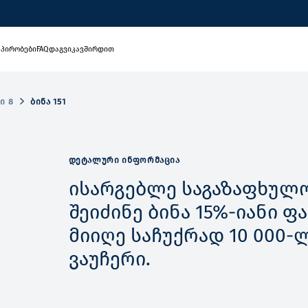
 პირობები
FAQ
დაგვიკავშირდით
Ი 8
ᲑᲘᲜᲐ 151
ᲓᲔᲢᲐᲚᲣᲠᲘ ᲘᲜᲤᲝᲠᲛᲐᲪᲘᲐ
ისარგებლე საგაზაფხულო
შეიძინე ბინა 15%-იანი 
მიიღე საჩუქრად 10 000-
ვაუჩერი.