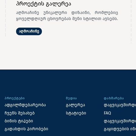
პროექტის გალერეა
აღმოაჩინე უნიკალური დიზაინი, რომლებიც
ყოველდღიურ ცხოვრებას შენი სტილით ავსებს.
აღმოაჩინე
ᲞᲠᲝᲔᲥᲢᲔᲑᲘ
ᲛᲔᲓᲘᲐ
ᲓᲐᲮᲛᲐᲠᲔᲑᲐ
ადგილმდებარეობა
გალერეა
დაგვიკავშირდ
ჩვენს შესახებ
სტატიები
FAQ
ბინის ტიპები
დაგვიკავშირდ
გადახდის პირობები
გაყიდვების ი