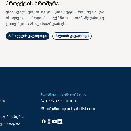
პროექტის ბროშურა
დაათვალიერეთ ჩვენი პროექტის ბროშურა და
იხილეთ, როგორ ვქმნით თანამედროვე
ცხოვრების ახალ სტანდარტს.
პროექტის კატალოგი
მაქროს კატალოგი
ᲡᲐᲙᲝᲜᲢᲐᲥᲢᲝ ᲘᲜᲤᲝᲠᲛᲐᲪᲘᲐ
ით
+995 32 2 00 10 10
info@maqrocitytbilisi.com
ით / ჩაწერა
ნფორმაცია