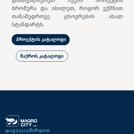
დაათვალიერეთ ჩვენი პროექტის
ბროშურა და იხილეთ, როგორ ვქმნით
თანამედროვე ცხოვრების ახალ
სტანდარტს.
პროექტის კატალოგი
მაქროს კატალოგი
ᲓᲐᲒᲕᲘᲙᲐᲕᲨᲘᲠᲓᲘᲗ