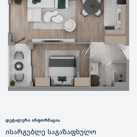
ᲓᲔᲢᲐᲚᲣᲠᲘ ᲘᲜᲤᲝᲠᲛᲐᲪᲘᲐ
ისარგებლე საგაზაფხულო