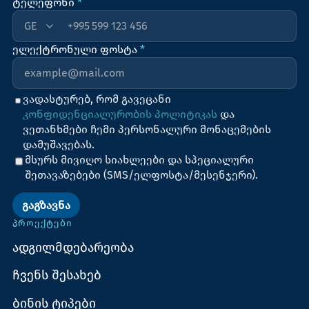
ტელეფონი
*
+995
ელექტრონული ფოსტა
*
ვადასტურებ, რომ გავეცანი
კონფიდენციალურობის პოლიტიკას
და
ვეთანხმები ჩემი პერსონალური მონაცემების
დამუშავებას.
მსურს მივიღო სიახლეები და სპეციალური
შეთავაზებები (SMS/ელფოსტა/მესენჯერი).
ᲒᲐᲒᲖᲐᲕᲜᲐ
ᲞᲠᲝᲔᲥᲢᲔᲑᲘ
ადგილმდებარეობა
ჩვენს შესახებ
ბინის ტიპები