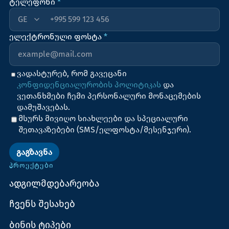
ტელეფონი
*
+995
ელექტრონული ფოსტა
*
ვადასტურებ, რომ გავეცანი
კონფიდენციალურობის პოლიტიკას
და
ვეთანხმები ჩემი პერსონალური მონაცემების
დამუშავებას.
მსურს მივიღო სიახლეები და სპეციალური
შეთავაზებები (SMS/ელფოსტა/მესენჯერი).
ᲒᲐᲒᲖᲐᲕᲜᲐ
ᲞᲠᲝᲔᲥᲢᲔᲑᲘ
ადგილმდებარეობა
ჩვენს შესახებ
ბინის ტიპები