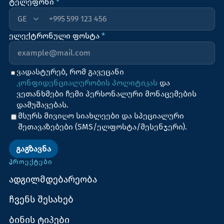
ტელეფონი
*
+995
ელექტრონული ფოსტა
*
ვადასტურებ, რომ გავეცანი
კონფიდენციალურობის პოლიტიკას
და
ვეთანხმები ჩემი პერსონალური მონაცემების
დამუშავებას.
მსურს მივიღო სიახლეები და სპეციალური
შეთავაზებები (SMS/ელფოსტა/მესენჯერი).
ᲒᲐᲒᲖᲐᲕᲜᲐ
ᲞᲠᲝᲔᲥᲢᲔᲑᲘ
ადგილმდებარეობა
ჩვენს შესახებ
ბინის ტიპები