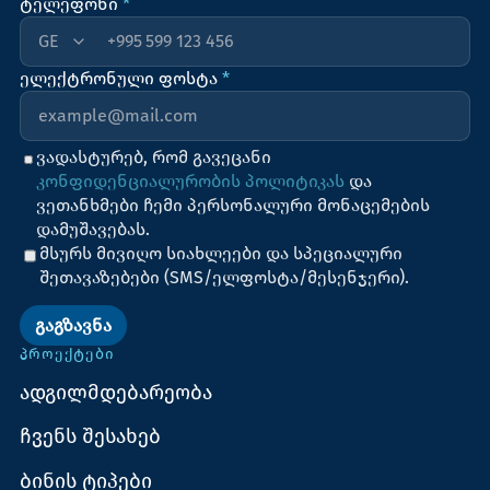
ტელეფონი
*
+995
ელექტრონული ფოსტა
*
ვადასტურებ, რომ გავეცანი
კონფიდენციალურობის პოლიტიკას
და
ვეთანხმები ჩემი პერსონალური მონაცემების
დამუშავებას.
მსურს მივიღო სიახლეები და სპეციალური
შეთავაზებები (SMS/ელფოსტა/მესენჯერი).
ᲒᲐᲒᲖᲐᲕᲜᲐ
ᲞᲠᲝᲔᲥᲢᲔᲑᲘ
ადგილმდებარეობა
ჩვენს შესახებ
ბინის ტიპები