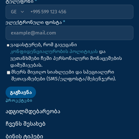
ტელეფონი
*
+995
ელექტრონული ფოსტა
*
ვადასტურებ, რომ გავეცანი
კონფიდენციალურობის პოლიტიკას
და
ვეთანხმები ჩემი პერსონალური მონაცემების
დამუშავებას.
მსურს მივიღო სიახლეები და სპეციალური
შეთავაზებები (SMS/ელფოსტა/მესენჯერი).
ᲒᲐᲒᲖᲐᲕᲜᲐ
ᲞᲠᲝᲔᲥᲢᲔᲑᲘ
ადგილმდებარეობა
ჩვენს შესახებ
ბინის ტიპები