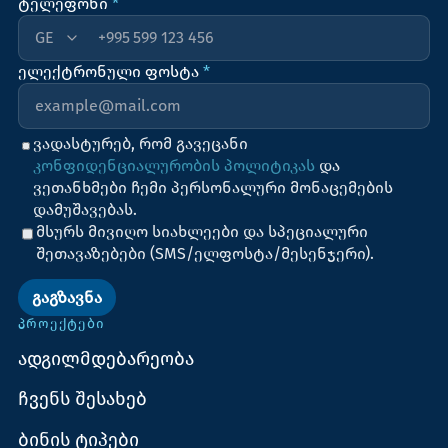
ტელეფონი
*
+995
ელექტრონული ფოსტა
*
ვადასტურებ, რომ გავეცანი
კონფიდენციალურობის პოლიტიკას
და
ვეთანხმები ჩემი პერსონალური მონაცემების
დამუშავებას.
მსურს მივიღო სიახლეები და სპეციალური
შეთავაზებები (SMS/ელფოსტა/მესენჯერი).
ᲒᲐᲒᲖᲐᲕᲜᲐ
ᲞᲠᲝᲔᲥᲢᲔᲑᲘ
ადგილმდებარეობა
ჩვენს შესახებ
ბინის ტიპები