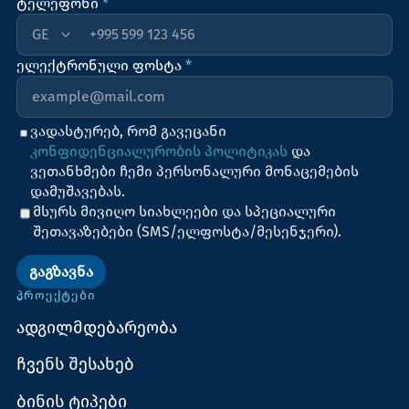
ტელეფონი
*
+995
ელექტრონული ფოსტა
*
ვადასტურებ, რომ გავეცანი
კონფიდენციალურობის პოლიტიკას
და
ვეთანხმები ჩემი პერსონალური მონაცემების
დამუშავებას.
მსურს მივიღო სიახლეები და სპეციალური
შეთავაზებები (SMS/ელფოსტა/მესენჯერი).
ᲒᲐᲒᲖᲐᲕᲜᲐ
ᲞᲠᲝᲔᲥᲢᲔᲑᲘ
ადგილმდებარეობა
ჩვენს შესახებ
ბინის ტიპები