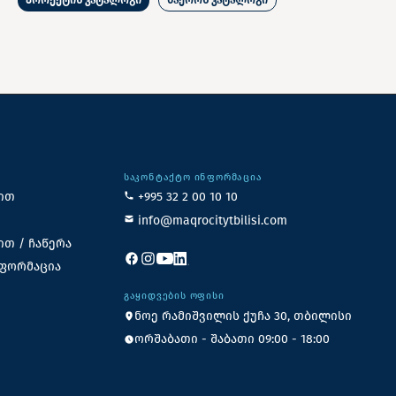
ᲡᲐᲙᲝᲜᲢᲐᲥᲢᲝ ᲘᲜᲤᲝᲠᲛᲐᲪᲘᲐ
ით
+995 32 2 00 10 10
info@maqrocitytbilisi.com
ით / ჩაწერა
ნფორმაცია
ᲒᲐᲧᲘᲓᲕᲔᲑᲘᲡ ᲝᲤᲘᲡᲘ
ნოე რამიშვილის ქუჩა 30, თბილისი
ორშაბათი - შაბათი 09:00 - 18:00