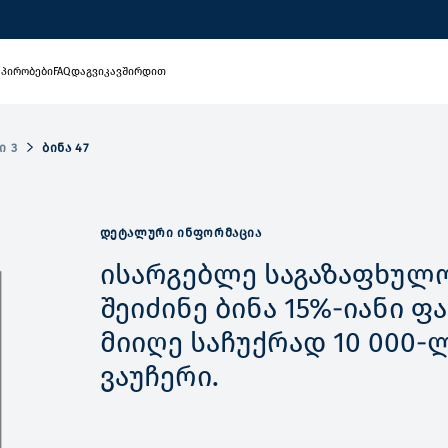
 პირობები
FAQ
დაგვიკავშირდით
Ი 3
ᲑᲘᲜᲐ 47
ᲓᲔᲢᲐᲚᲣᲠᲘ ᲘᲜᲤᲝᲠᲛᲐᲪᲘᲐ
ისარგებლე საგაზაფხულო
შეიძინე ბინა 15%-იანი 
მიიღე საჩუქრად 10 000-
ვაუჩერი.