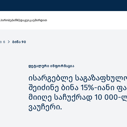
 პირობები
FAQ
დაგვიკავშირდით
Ი 6
ᲑᲘᲜᲐ 90
ᲓᲔᲢᲐᲚᲣᲠᲘ ᲘᲜᲤᲝᲠᲛᲐᲪᲘᲐ
ისარგებლე საგაზაფხულო
შეიძინე ბინა 15%-იანი 
მიიღე საჩუქრად 10 000-
ვაუჩერი.