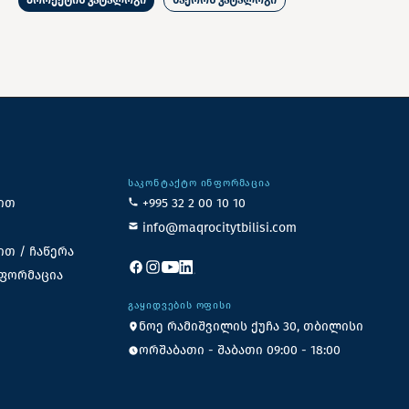
ᲡᲐᲙᲝᲜᲢᲐᲥᲢᲝ ᲘᲜᲤᲝᲠᲛᲐᲪᲘᲐ
ით
+995 32 2 00 10 10
info@maqrocitytbilisi.com
ით / ჩაწერა
ნფორმაცია
ᲒᲐᲧᲘᲓᲕᲔᲑᲘᲡ ᲝᲤᲘᲡᲘ
ნოე რამიშვილის ქუჩა 30, თბილისი
ორშაბათი - შაბათი 09:00 - 18:00