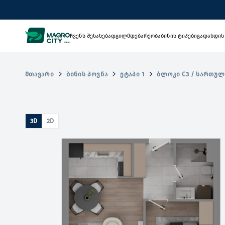
ჩვენს შესახებ
ადგილმდებარეობა
ბინის ტიპები
გადახდის
ᲛᲗᲐᲕᲐᲠᲘ
ᲑᲘᲜᲘᲡ ᲞᲝᲕᲜᲐ
ᲔᲢᲐᲞᲘ 1
ᲑᲚᲝᲙᲘ C3 / ᲡᲐᲠᲗᲣᲚ
3D
2D