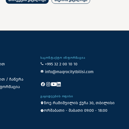
ᲡᲐᲙᲝᲜᲢᲐᲥᲢᲝ ᲘᲜᲤᲝᲠᲛᲐᲪᲘᲐ
ით
+995 32 2 00 10 10
info@maqrocitytbilisi.com
ით / ჩაწერა
ნფორმაცია
ᲒᲐᲧᲘᲓᲕᲔᲑᲘᲡ ᲝᲤᲘᲡᲘ
ნოე რამიშვილის ქუჩა 30, თბილისი
ორშაბათი - შაბათი 09:00 - 18:00