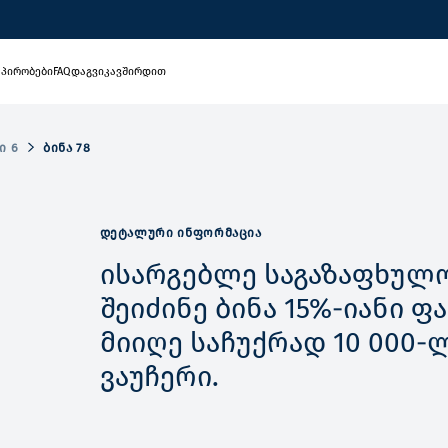
 პირობები
FAQ
დაგვიკავშირდით
Ი 6
ᲑᲘᲜᲐ 78
ᲓᲔᲢᲐᲚᲣᲠᲘ ᲘᲜᲤᲝᲠᲛᲐᲪᲘᲐ
ისარგებლე საგაზაფხულო
შეიძინე ბინა 15%-იანი 
მიიღე საჩუქრად 10 000-
ვაუჩერი.