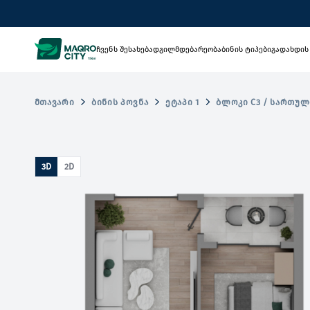
ჩვენს შესახებ
ადგილმდებარეობა
ბინის ტიპები
გადახდის
ᲛᲗᲐᲕᲐᲠᲘ
ᲑᲘᲜᲘᲡ ᲞᲝᲕᲜᲐ
ᲔᲢᲐᲞᲘ 1
ᲑᲚᲝᲙᲘ C3 / ᲡᲐᲠᲗᲣᲚ
3D
2D