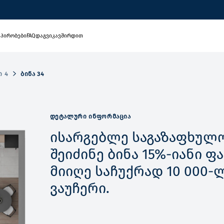
 პირობები
FAQ
დაგვიკავშირდით
Ი 4
ᲑᲘᲜᲐ 34
ᲓᲔᲢᲐᲚᲣᲠᲘ ᲘᲜᲤᲝᲠᲛᲐᲪᲘᲐ
ისარგებლე საგაზაფხულო
შეიძინე ბინა 15%-იანი 
მიიღე საჩუქრად 10 000-
ვაუჩერი.