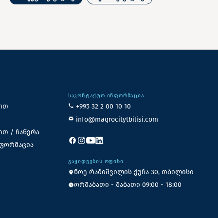
ᲡᲐᲙᲝᲜᲢᲐᲥᲢᲝ ᲘᲜᲤᲝᲠᲛᲐᲪᲘᲐ
ით
+995 32 2 00 10 10
info@maqrocitytbilisi.com
ით / ჩაწერა
ნფორმაცია
ᲒᲐᲧᲘᲓᲕᲔᲑᲘᲡ ᲝᲤᲘᲡᲘ
ნოე რამიშვილის ქუჩა 30, თბილისი
ორშაბათი - შაბათი 09:00 - 18:00