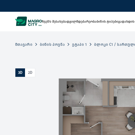
ჩვენს შესახებ
ადგილმდებარეობა
ბინის ტიპები
გადახდის
ᲛᲗᲐᲕᲐᲠᲘ
ᲑᲘᲜᲘᲡ ᲞᲝᲕᲜᲐ
ᲔᲢᲐᲞᲘ 1
ᲑᲚᲝᲙᲘ C1 / ᲡᲐᲠᲗᲣᲚ
3D
2D