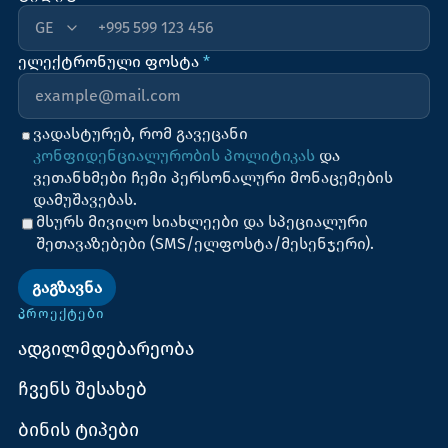
+995
ელექტრონული ფოსტა
*
ვადასტურებ, რომ გავეცანი
კონფიდენციალურობის პოლიტიკას
და
ვეთანხმები ჩემი პერსონალური მონაცემების
დამუშავებას.
მსურს მივიღო სიახლეები და სპეციალური
შეთავაზებები (SMS/ელფოსტა/მესენჯერი).
ᲒᲐᲒᲖᲐᲕᲜᲐ
ᲞᲠᲝᲔᲥᲢᲔᲑᲘ
ადგილმდებარეობა
ჩვენს შესახებ
ბინის ტიპები