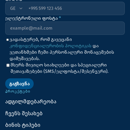
+995
ელექტრონული ფოსტა
*
ვადასტურებ, რომ გავეცანი
კონფიდენციალურობის პოლიტიკას
და
ვეთანხმები ჩემი პერსონალური მონაცემების
დამუშავებას.
მსურს მივიღო სიახლეები და სპეციალური
შეთავაზებები (SMS/ელფოსტა/მესენჯერი).
ᲒᲐᲒᲖᲐᲕᲜᲐ
ᲞᲠᲝᲔᲥᲢᲔᲑᲘ
ადგილმდებარეობა
ჩვენს შესახებ
ბინის ტიპები