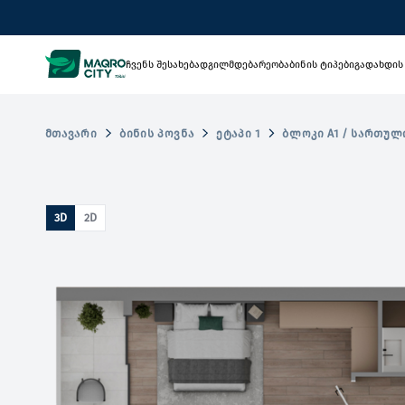
ჩვენს შესახებ
ადგილმდებარეობა
ბინის ტიპები
გადახდის
ᲛᲗᲐᲕᲐᲠᲘ
ᲑᲘᲜᲘᲡ ᲞᲝᲕᲜᲐ
ᲔᲢᲐᲞᲘ 1
ᲑᲚᲝᲙᲘ A1 / ᲡᲐᲠᲗᲣᲚ
3D
2D