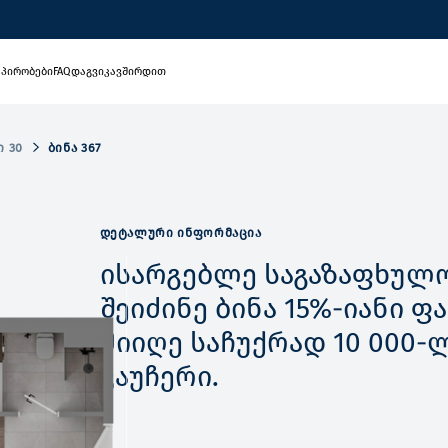
 პირობები
FAQ
დაგვიკავშირდით
Ი 30
ᲑᲘᲜᲐ 367
ᲓᲔᲢᲐᲚᲣᲠᲘ ᲘᲜᲤᲝᲠᲛᲐᲪᲘᲐ
ისარგებლე საგაზაფხულო
შეიძინე ბინა 15%-იანი 
მიიღე საჩუქრად 10 000-
ვაუჩერი.