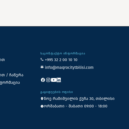
ᲡᲐᲙᲝᲜᲢᲐᲥᲢᲝ ᲘᲜᲤᲝᲠᲛᲐᲪᲘᲐ
ით
+995 32 2 00 10 10
info@maqrocitytbilisi.com
ით / ჩაწერა
ნფორმაცია
ᲒᲐᲧᲘᲓᲕᲔᲑᲘᲡ ᲝᲤᲘᲡᲘ
ნოე რამიშვილის ქუჩა 30, თბილისი
ორშაბათი - შაბათი 09:00 - 18:00