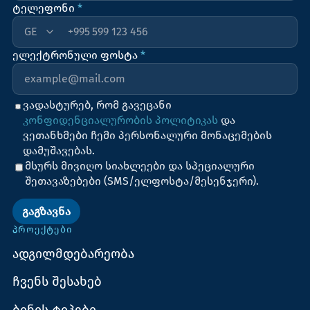
ტელეფონი
*
+995
ელექტრონული ფოსტა
*
ვადასტურებ, რომ გავეცანი
კონფიდენციალურობის პოლიტიკას
და
ვეთანხმები ჩემი პერსონალური მონაცემების
დამუშავებას.
მსურს მივიღო სიახლეები და სპეციალური
შეთავაზებები (SMS/ელფოსტა/მესენჯერი).
ᲒᲐᲒᲖᲐᲕᲜᲐ
ᲞᲠᲝᲔᲥᲢᲔᲑᲘ
ადგილმდებარეობა
ჩვენს შესახებ