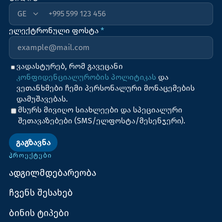
+995
ელექტრონული ფოსტა
*
ვადასტურებ, რომ გავეცანი
კონფიდენციალურობის პოლიტიკას
და
ვეთანხმები ჩემი პერსონალური მონაცემების
დამუშავებას.
მსურს მივიღო სიახლეები და სპეციალური
შეთავაზებები (SMS/ელფოსტა/მესენჯერი).
ᲒᲐᲒᲖᲐᲕᲜᲐ
ᲞᲠᲝᲔᲥᲢᲔᲑᲘ
ადგილმდებარეობა
ჩვენს შესახებ
ბინის ტიპები