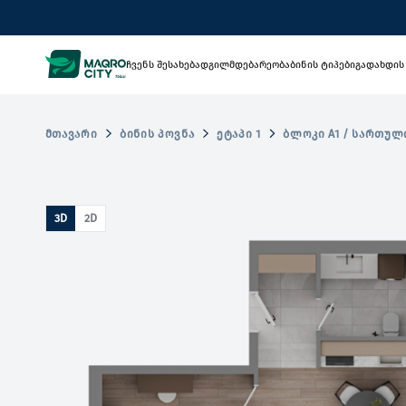
ჩვენს შესახებ
ადგილმდებარეობა
ბინის ტიპები
გადახდის
ᲛᲗᲐᲕᲐᲠᲘ
ᲑᲘᲜᲘᲡ ᲞᲝᲕᲜᲐ
ᲔᲢᲐᲞᲘ 1
ᲑᲚᲝᲙᲘ A1 / ᲡᲐᲠᲗᲣᲚᲘ
3D
2D