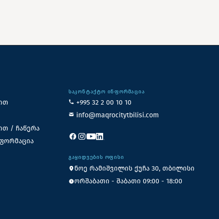
ᲡᲐᲙᲝᲜᲢᲐᲥᲢᲝ ᲘᲜᲤᲝᲠᲛᲐᲪᲘᲐ
ით
+995 32 2 00 10 10
info@maqrocitytbilisi.com
ით / ჩაწერა
ნფორმაცია
ᲒᲐᲧᲘᲓᲕᲔᲑᲘᲡ ᲝᲤᲘᲡᲘ
ნოე რამიშვილის ქუჩა 30, თბილისი
ორშაბათი - შაბათი 09:00 - 18:00