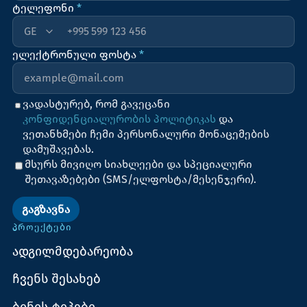
ტელეფონი
*
+995
ელექტრონული ფოსტა
*
ვადასტურებ, რომ გავეცანი
კონფიდენციალურობის პოლიტიკას
და
ვეთანხმები ჩემი პერსონალური მონაცემების
დამუშავებას.
მსურს მივიღო სიახლეები და სპეციალური
შეთავაზებები (SMS/ელფოსტა/მესენჯერი).
ᲒᲐᲒᲖᲐᲕᲜᲐ
ᲞᲠᲝᲔᲥᲢᲔᲑᲘ
ადგილმდებარეობა
ჩვენს შესახებ